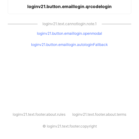
loginv21.button.emaillogin.qrcodelogin
loginv21.text.cannotlogin.note.1
loginv21.button.emaillogin.openmodal
loginv21.button.emaillogin.autologinFallback
l
loginv21.text.footer.about.rules
loginv21.text.footer.about.terms
o
g
i
©
loginv21.text.footer.copyright
n
v
2
1