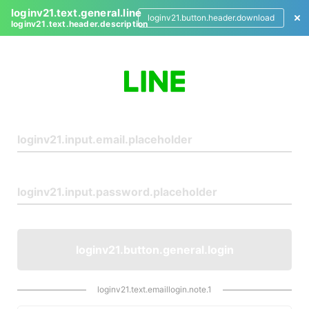
loginv21.text.general.line
loginv21.button.header.download
loginv21.text.header.description
L
o
g
i
n
loginv21.button.general.login
loginv21.text.emaillogin.note.1